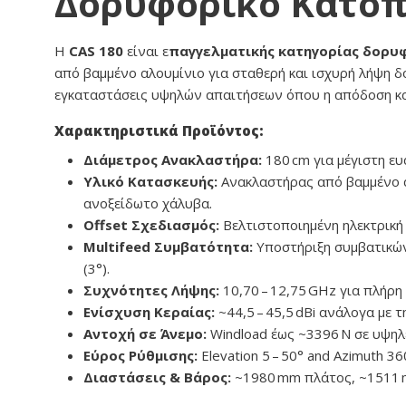
Δορυφορικό Κάτοπ
Η
CAS 180
είναι ε
παγγελματικής κατηγορίας δορυ
από βαμμένο αλουμίνιο για σταθερή και ισχυρή λήψη δ
εγκαταστάσεις υψηλών απαιτήσεων όπου η απόδοση και 
Χαρακτηριστικά Προϊόντος:
Διάμετρος Ανακλαστήρα:
180 cm για μέγιστη ευ
Υλικό Κατασκευής:
Ανακλαστήρας από βαμμένο αλ
ανοξείδωτο χάλυβα.
Offset Σχεδιασμός:
Βελτιστοποιημένη ηλεκτρική 
Multifeed Συμβατότητα:
Υποστήριξη συμβατικώ
(3°).
Συχνότητες Λήψης:
10,70 – 12,75 GHz για πλήρη
Ενίσχυση Κεραίας:
~44,5 – 45,5 dBi ανάλογα με 
Αντοχή σε Άνεμο:
Windload έως ~3396 N σε υψηλ
Εύρος Ρύθμισης:
Elevation 5 – 50° and Azimuth 3
Διαστάσεις & Βάρος:
~1980 mm πλάτος, ~1511 m