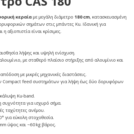
τρο CAS 180
φορική κεραία
με μεγάλη διάμετρο
180 cm
, κατασκευασμένη
ορυφορικών σημάτων στις μπάντες Ku. Ιδανική για
η αξιοπιστία είναι κρίσιμες.
αισθησία λήψης και υψηλή ενίσχυση.
ουμίνιο, με σταθερό πλαίσιο στήριξης από αλουμίνιο και
απόδοση με μικρές μηχανικές διαστάσεις.
ν Compact feed συστημάτων για λήψη έως δύο δορυφόρων
 κάλυψη Ku‑band.
τη συχνότητα για ισχυρό σήμα.
ές ταχύτητες ανέμου.
60° για εύκολη στοχοθεσία.
m ύψος και ~60 kg βάρος.