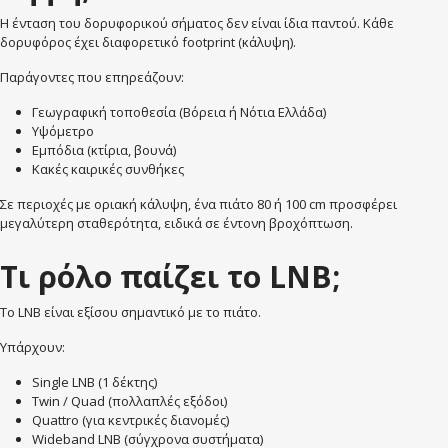
Η ένταση του δορυφορικού σήματος δεν είναι ίδια παντού. Κάθε
δορυφόρος έχει διαφορετικό footprint (κάλυψη).
Παράγοντες που επηρεάζουν:
Γεωγραφική τοποθεσία (Βόρεια ή Νότια Ελλάδα)
Υψόμετρο
Εμπόδια (κτίρια, βουνά)
Κακές καιρικές συνθήκες
Σε περιοχές με οριακή κάλυψη, ένα πιάτο 80 ή 100 cm προσφέρει
μεγαλύτερη σταθερότητα, ειδικά σε έντονη βροχόπτωση.
Τι ρόλο παίζει το LNB;
Το LNB είναι εξίσου σημαντικό με το πιάτο.
Υπάρχουν:
Single LNB (1 δέκτης)
Twin / Quad (πολλαπλές εξόδοι)
Quattro (για κεντρικές διανομές)
Wideband LNB (σύγχρονα συστήματα)