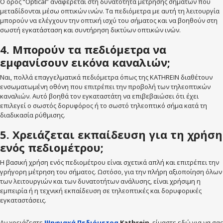
Ο όρος “Optical” αναφέρεται στη δυνατότητα μέτρησης σημάτων που
μεταδίδονται μέσω οπτικών ινών. Τα πεδιόμετρα με αυτή τη λειτουργία
μπορούν να ελέγχουν την οπτική ισχύ του σήματος και να βοηθούν στη
σωστή εγκατάσταση και συντήρηση δικτύων οπτικών ινών.
4. Μπορούν τα πεδιόμετρα να
εμφανίσουν εικόνα καναλιών;
Ναι, πολλά επαγγελματικά πεδιόμετρα όπως της KATHREIN διαθέτουν
ενσωματωμένη οθόνη που επιτρέπει την προβολή των τηλεοπτικών
καναλιών. Αυτό βοηθά τον εγκαταστάτη να επιβεβαιώσει ότι έχει
επιλεγεί ο σωστός δορυφόρος ή το σωστό τηλεοπτικό σήμα κατά τη
διαδικασία ρύθμισης.
5. Χρειάζεται εκπαίδευση για τη χρήση
ενός πεδιομέτρου;
Η βασική χρήση ενός πεδιομέτρου είναι σχετικά απλή και επιτρέπει την
γρήγορη μέτρηση του σήματος. Ωστόσο, για την πλήρη αξιοποίηση όλων
των λειτουργιών και των δυνατοτήτων ανάλυσης, είναι χρήσιμη η
εμπειρία ή η τεχνική εκπαίδευση σε τηλεοπτικές και δορυφορικές
εγκαταστάσεις.
Αν χρειάζεστε
Ψηφιακά Πεδιόμετρα
Kathrein
, είμαστε εδώ για να σας