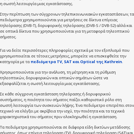
η σωστή λειτουργία μιας εγκατάστασης.
Στην περίπτωση των σύγχρονων τηλεπικοινωνιακών εγκαταστάσεων, τα
πεδιόμετρα χρησιμοποιούνται για μετρήσεις σε δίκτυα επίγειας
τηλεόρασης (DVB-T), δορυφορικής τηλεόρασης (DVB-S / DVB-S2) αλλά και
σε οπτικά δίκτυα που χρησιμοποιούνται για τη μεταφορά τηλεοπτικού
σήματος.
Για να δείτε περισσότερες πληροφορίες σχετικά με τον εξοπλισμό που
χρησιμοποιείται σε τέτοιες μετρήσεις, μπορείτε να επισκεφθείτε την
κατηγορία με τα
πεδιόμετρα TV, SAT και Optical της Kathrein
.
Χρησιμοποιούνται για την ανάλυση, τη μέτρηση και τη ρύθμιση
τηλεοπτικών, δορυφορικών και οπτικών σημάτων ώστε να
εξασφαλίζεται η σωστή λειτουργία μιας εγκατάστασης.
Σε κάθε σύγχρονη εγκατάσταση τηλεόρασης ή δορυφορικού
συστήματος, η ποιότητα του σήματος παίζει καθοριστικό ρόλο στη
σωστή λειτουργία των συσκευών λήψης. Ένα πεδιόμετρο επιτρέπει στον
τεχνικό να ελέγξει με ακρίβεια την ισχύ, την ποιότητα και τα τεχνικά
χαρακτηριστικά του σήματος πριν ολοκληρωθεί η εγκατάσταση.
Τα πεδιόμετρα χρησιμοποιούνται σε διάφορα είδη δικτύων μετάδοσης
σήματος, όπως επίγεια τηλεόραση (TV), δορυφορική τηλεόραση (SAT) και