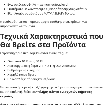
Ενισχυτές με υψηλό maximum output level
Συστήματα με δυνατότητα εξισορρόπησης συχνοτήτων
Εξοπλισμός συμβατός με MATV / SMATV δίκτυα
Η σταθερότητα και η ομοιομορφία στάθμης είναι κρίσιμη για
απρόσκοπτη λειτουργία.
Τεχνικά Χαρακτηριστικά που
Θα Βρείτε στα Προϊόντα
Στην κατηγορία περιλαμβάνονται ενισχυτές με:
Gain από 10dB έως 40dB
Λειτουργία σε φάσμα VHF / UHF ή 950–2150 MHz
Ρυθμιζόμενη ενίσχυση
Χαμηλό noise figure
Πολλαπλές εισόδους και εξόδους
Για αναλυτική τεχνική επεξήγηση σχετικά με υπολογισμό απωλειών και
σωστή επιλογή, δείτε τον
πλήρη οδηγό ενισχυτών σήματος
κεραίας
.
Δεν είστε σίγουροι ποιος ενισχυτής είναι κατάλληλος για την