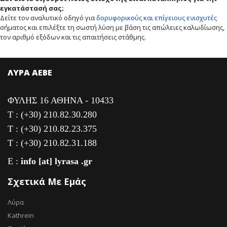
εγκατάστασή σας;
Δείτε τον αναλυτικό οδηγό για
δορυφορικούς και επίγειους ενισχυτές
σήματος και επιλέξτε τη σωστή λύση με βάση τις απώλειες καλωδίωσης,
τον αριθμό εξόδων και τις απαιτήσεις στάθμης.
ΛΥΡΑ ΑΕΒΕ
ΦΥΛΗΣ 16 ΑΘΗΝΑ - 10433
T : (+30) 210.82.30.280
T : (+30) 210.82.23.375
T : (+30) 210.82.31.188
E :
info [at] lyrasa .gr
Σχετικά Με Εμάς
Λύρα
Kathrein