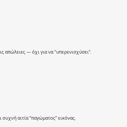
ις απώλειες — όχι για να “υπερενισχύσει”.
 συχνή αιτία “παγώματος” εικόνας.