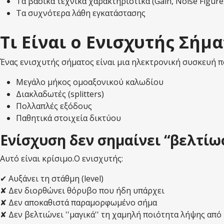
Τα βασικά τεχνικά χαρακτηριστικά (Gain, Noise Figure
Τα συχνότερα λάθη εγκατάστασης
Τι Είναι ο Ενισχυτής Σήμ
Ένας ενισχυτής σήματος είναι μια ηλεκτρονική συσκευή π
Μεγάλο μήκος ομοαξονικού καλωδίου
Διακλαδωτές (splitters)
Πολλαπλές εξόδους
Παθητικά στοιχεία δικτύου
Ενίσχυση δεν σημαίνει “βελτίω
Αυτό είναι κρίσιμο.Ο ενισχυτής:
✔ Αυξάνει τη στάθμη (level)
✘ Δεν διορθώνει θόρυβο που ήδη υπάρχει
✘ Δεν αποκαθιστά παραμορφωμένο σήμα
✘ Δεν βελτιώνει ''μαγικά'' τη χαμηλή ποιότητα λήψης απ