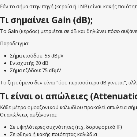
Εάν το σήμα στην πηγή (κεραία ή LNB) είναι κακής ποιότη
Τι σημαίνει Gain (dB);
Το Gain (κέρδος) μετριέται σε dB και δηλώνει πόσο αυξάν
Παράδειγμα:
Σήμα εισόδου: 55 dBμV
Ενισχυτής 20 dB
Σήμα εξόδου: 75 dBμV
Το ζητούμενο δεν είναι “όσο περισσότερα dB γίνεται”, αλ
Τι είναι οι απώλειες (Attenuati
Κάθε μέτρο ομοαξονικού καλωδίου προκαλεί απώλεια σήμ
Οι απώλειες αυξάνονται:
Σε υψηλότερες συχνότητες (π.χ. δορυφορικό IF)
Σε φθηνά ή κακής ποιότητας καλώδια